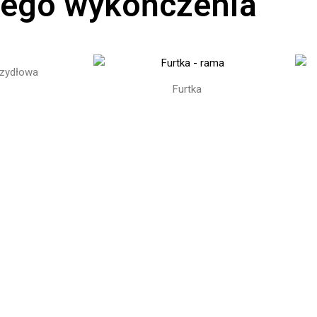
ego wykończenia
zydłowa
Furtka