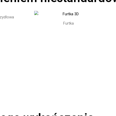
zydłowa
Furtka