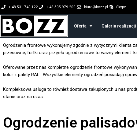
Przejdź
+ 48 531 740 122
+ 48 505 979 200
biuro@bozz.pl
Skype
do
treści
Oferta
Galeria realizacji
Ogrodzenia frontowe wykonujemy zgodnie z wytycznymi klienta 
przesuwne, furtki oraz przęsła ogrodzeniowe to ważny element k
Oferowane przez nas kompletne ogrodzenie frontowe wykonywane
kolor z palety RAL. Wszystkie elementy ogrodzeń posiadają spraw
Kompleksowa usługa to również dostawa zakupionych u nas prod
stanie oraz na czas.
Ogrodzenie palisad