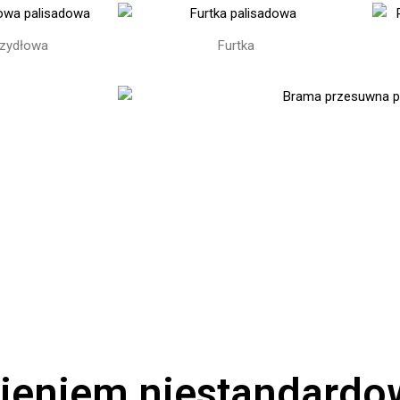
zydłowa
Furtka
nieniem niestandard