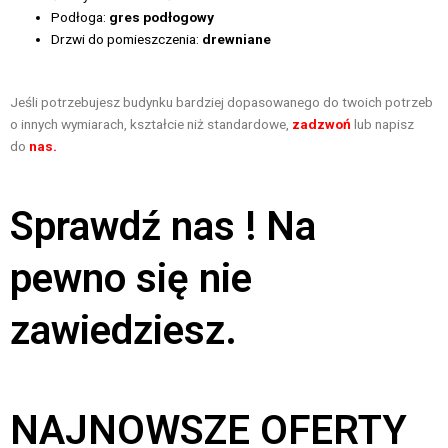
Podłoga:
gres podłogowy
Drzwi do pomieszczenia:
drewniane
Jeśli potrzebujesz budynku bardziej dopasowanego do twoich potrzeb
o innych wymiarach, kształcie niż standardowe,
zadzwoń
lub napisz
do
nas.
Sprawdź nas ! Na
pewno się nie
zawiedziesz.
NAJNOWSZE OFERTY