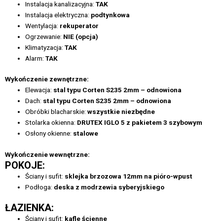
Instalacja kanalizacyjna:
TAK
Instalacja elektryczna:
podtynkowa
Wentylacja:
rekuperator
Ogrzewanie:
NIE (opcja)
Klimatyzacja:
TAK
Alarm:
TAK
Wykończenie zewnętrzne:
Elewacja:
stal typu Corten S235 2mm – odnowiona
Dach:
stal typu Corten S235 2mm – odnowiona
Obróbki blacharskie:
wszystkie niezbędne
Stolarka okienna:
DRUTEX IGLO 5 z pakietem 3 szybowym
Osłony okienne:
stalowe
Wykończenie wewnętrzne:
POKOJE:
Ściany i sufit:
sklejka brzozowa 12mm na pióro-wpust
Podłoga:
deska z modrzewia syberyjskiego
ŁAZIENKA:
Ściany i sufit:
kafle ścienne