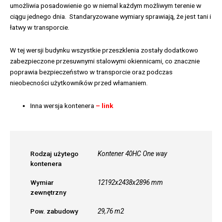
umożliwia posadowienie go w niemal każdym możliwym terenie w
ciągu jednego dnia. Standaryzowane wymiary sprawiają, że jest tani i
łatwy w transporcie.
W tej wersji budynku wszystkie przeszklenia zostały dodatkowo
zabezpieczone przesuwnymi stalowymi okiennicami, co znacznie
poprawia bezpieczeństwo w transporcie oraz podczas
nieobecności użytkowników przed włamaniem.
Inna wersja kontenera
– link
Rodzaj użytego
Kontener 40HC One way
kontenera
Wymiar
12192x2438x2896 mm
zewnętrzny
Pow. zabudowy
29,76 m2