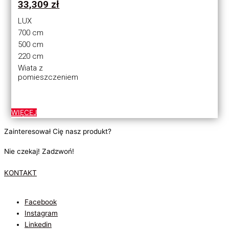
33,309
zł
LUX
700 cm
500 cm
220 cm
Wiata z
pomieszczeniem
WIĘCEJ
Zainteresował Cię nasz produkt?
Nie czekaj! Zadzwoń!
KONTAKT
Facebook
Instagram
Linkedin