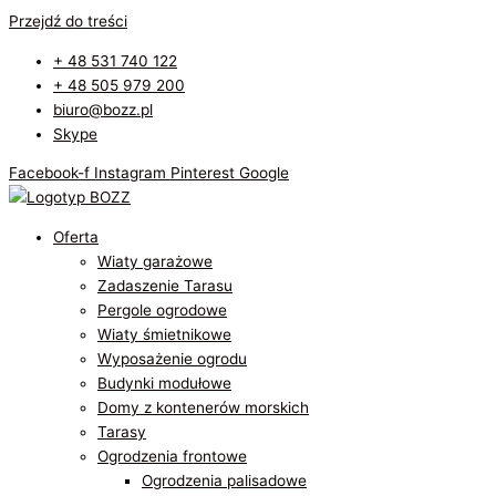
Przejdź do treści
+ 48 531 740 122
+ 48 505 979 200
biuro@bozz.pl
Skype
Facebook-f
Instagram
Pinterest
Google
Oferta
Wiaty garażowe
Zadaszenie Tarasu
Pergole ogrodowe
Wiaty śmietnikowe
Wyposażenie ogrodu
Budynki modułowe
Domy z kontenerów morskich
Tarasy
Ogrodzenia frontowe
Ogrodzenia palisadowe